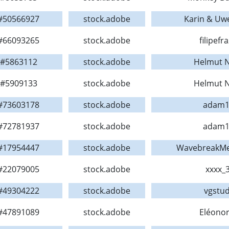
#50566927
stock.adobe
Karin & Uw
#66093265
stock.adobe
filipefr
#5863112
stock.adobe
Helmut N
#5909133
stock.adobe
Helmut N
#73603178
stock.adobe
adam1
#72781937
stock.adobe
adam1
#17954447
stock.adobe
WavebreakMe
#22079005
stock.adobe
xxxx_
#49304222
stock.adobe
vgstud
#47891089
stock.adobe
Eléono