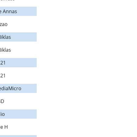
e Annas
azao
iklas
iklas
21
21
diaMicro
3D
io
re H