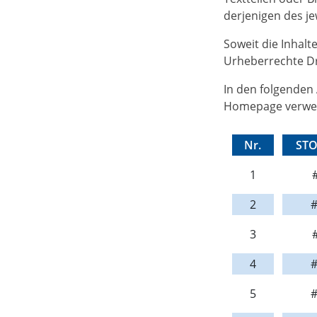
derjenigen des je
Soweit die Inhalt
Urheberrechte Dri
In den folgenden 
Homepage verwen
Nr.
STO
1
#
2
#
3
#
4
#
5
#