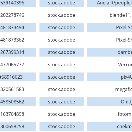
539140396
stock.adobe
Anela R/peopl
202278746
stock.adobe
blende11
481873494
stock.adobe
Pixel-S
481873362
stock.adobe
Pixel-S
267399314
stock.adobe
idamb
477065777
stock.adobe
Verro
#58916623
stock.adobe
pix4
320561583
stock.adobe
megafl
458508562
stock.adobe
Onidj
163764898
stock.adobe
fotom
300658258
stock.adobe
chekm