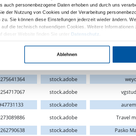
241511700
stock.adobe
galitsk
es auch personenbezogene Daten erhoben und durch uns verarbei
Sie der Nutzung von Cookies und der Verarbeitung personenbezog
329102444
stock.adobe
Michael S
zu. Sie können diese Einstellungen jederzeit wieder ändern. We
 auf die technisch notwendigen Cookies. Weitere Informationen 
297873091
stock.adobe
Alexan
 dieser Website finden Sie unter
Datenschutz
.
#60167046
stock.adobe
picoStu
106856272
stock.adobe
Gina Sa
Ablehnen
245359419
stock.adobe
Jürgen Fä
275641364
stock.adobe
wey
254717067
stock.adobe
vgstud
#47731133
stock.adobe
aurem
273089886
stock.adobe
Travel m
262790638
stock.adobe
Pasko M