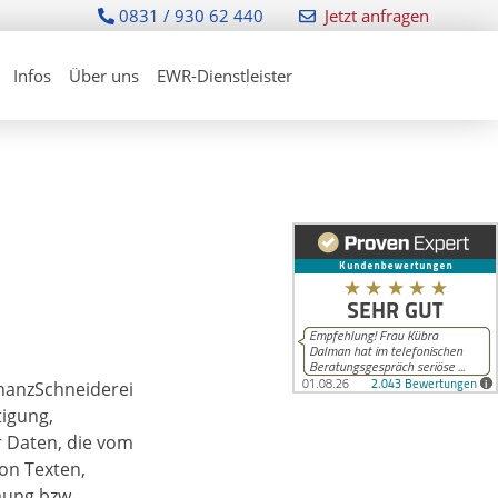
0831 / 930 62 440
Jetzt anfragen
Infos
Über uns
EWR-Dienstleister
inanzSchneiderei
tigung,
 Daten, die vom
on Texten,
mung bzw.