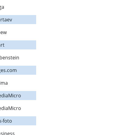
ga
rtaev
iew
rt
benstein
ges.com
Sima
diaMicro
diaMicro
k-foto
siness