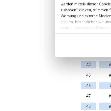
38
#
werden mittels dieser Cooki
zulassen" klicken, stimmen 
39
#
Werbung und externe Medien 
klicken, beschränken wir uns
40
#
personenbezogener Daten auf
41
42
#
43
#
44
#
45
#
46
47
#
48
#