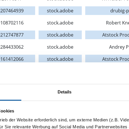
207464939
stock.adobe
drubig-
108702116
stock.adobe
Robert Kn
212747877
stock.adobe
Atstock Pro
284433062
stock.adobe
Andrey 
161412066
stock.adobe
Atstock Pro
244901678
stock.adobe
diign
272528676
stock.adobe
Pixel-S
Details
305465886
stock.adobe
kues
115852367
stock.adobe
Rid
Cookies
244720865
stock.adobe
Konstantin
trieb der Website erforderlich sind, um externe Medien (z.B. Vid
ür Sie relevante Werbung auf Social Media und Partnerwebsites 