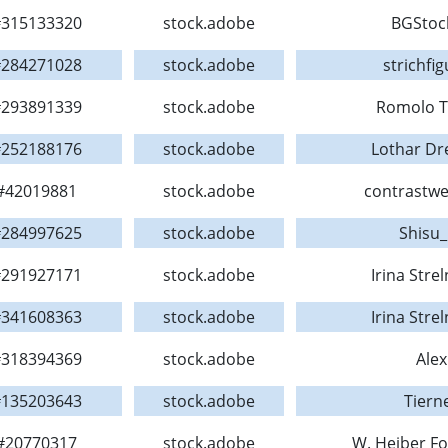
315133320
stock.adobe
BGStoc
284271028
stock.adobe
strichfi
293891339
stock.adobe
Romolo T
252188176
stock.adobe
Lothar Dr
#42019881
stock.adobe
contrastwe
284997625
stock.adobe
Shisu_
291927171
stock.adobe
Irina Stre
341608363
stock.adobe
Irina Stre
318394369
stock.adobe
Alex
135203643
stock.adobe
Tiern
#20770317
stock.adobe
W. Heiber Fo