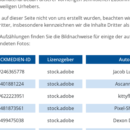
weiligen Urhebers.
e auf dieser Seite nicht von uns erstellt wurden, beachten wi
tter, insbesondere kennzeichnen wir die Inhalte Dritter als
Aufzählungen finden Sie die Bildnachweise für einige der au
deten Fotos:
CKMEDIEN-ID
Lizenzgeber
Auto
246365778
stock.adobe
Jacob 
401881224
stock.adobe
Ascan
622223951
stock.adobe
kittyf
481873561
stock.adobe
Pixel-S
499475038
stock.adobe
Dexon 