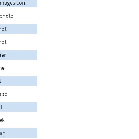
eimages.com
.photo
hot
hot
eer
ne
U
opp
i
ek
an