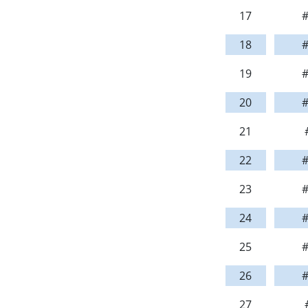
17
#
18
#
19
#
20
#
21
22
#
23
#
24
#
25
#
26
#
27