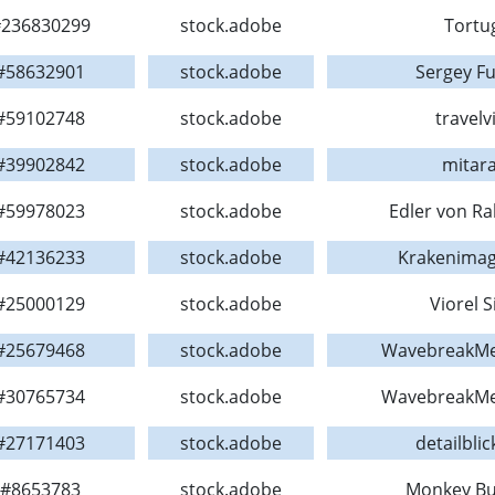
236830299
stock.adobe
Tortu
#58632901
stock.adobe
Sergey Fu
#59102748
stock.adobe
travelv
#39902842
stock.adobe
mitara
#59978023
stock.adobe
Edler von Ra
#42136233
stock.adobe
Krakenima
#25000129
stock.adobe
Viorel 
#25679468
stock.adobe
WavebreakMe
#30765734
stock.adobe
WavebreakMe
#27171403
stock.adobe
detailblic
#8653783
stock.adobe
Monkey Bu