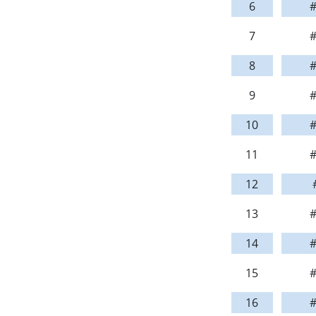
6
#
7
#
8
#
9
#
10
#
11
#
12
13
#
14
#
15
#
16
#