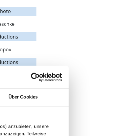
photo
eschke
ductions
Popov
ductions
at
hot
Über Cookies
1
o
 Yuganov
eos) anzubieten, unsere
anzuzeigen. Teilweise