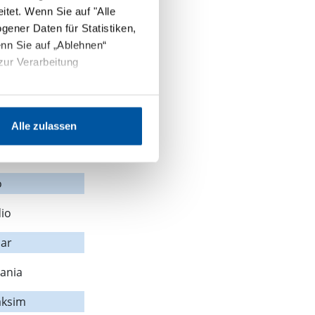
aya
tet. Wenn Sie auf "Alle
ener Daten für Statistiken,
tifter
nn Sie auf „Ablehnen“
zur Verarbeitung
der
dio
nders
Alle zulassen
lchle
o
io
ar
ania
aksim