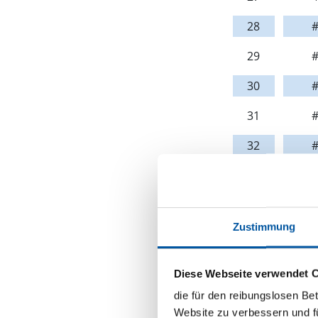
28
#
29
#
30
#
31
#
32
#
33
#
34
#
Zustimmung
35
#
36
#
Diese Webseite verwendet 
37
#
die für den reibungslosen Be
Website zu verbessern und f