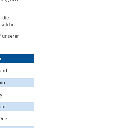
r die
 solche.
f unserer
r
Lund
nio
ly
hot
Dee