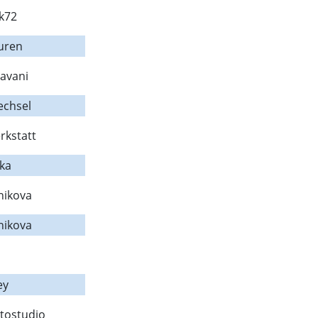
k72
guren
avani
echsel
rkstatt
ka
lnikova
lnikova
ey
tostudio